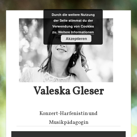
Zum
Durch die weitere Nutzung
der Seite stimmst du der
Inhalt
Verwendung von Cookies
springen
zu.
Weitere Informationen
Akzeptieren
Valeska Gleser
Konzert-Harfenistin und
Musikpädagogin